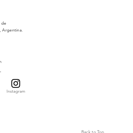
e de
s, Argentina.
m
Instagram
Back to Top