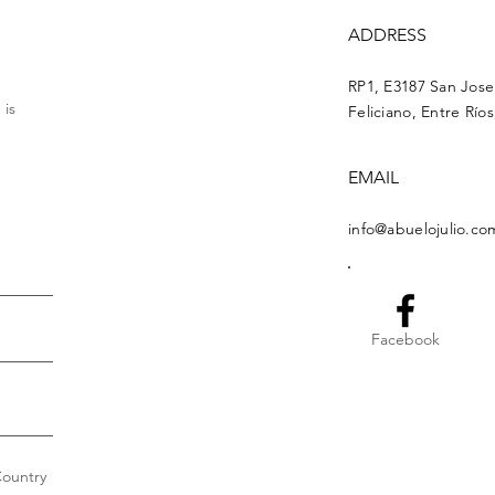
ADDRESS
RP1, E3187 San Jos
 is
Feliciano, Entre Río
EMAIL
info@abuelojulio.co
Facebook
ountry