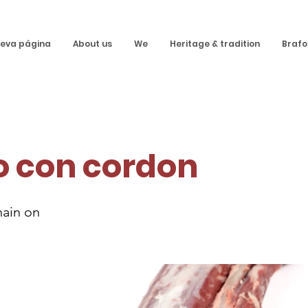
eva página
About us
We
Heritage & tradition
Brafo
 con cordon
hain on