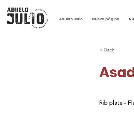
Abuelo Julio
Nueva página
Nu
< Back
Asad
Rib plate - F