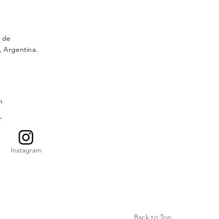
e de
s, Argentina.
m
Instagram
Back to Top