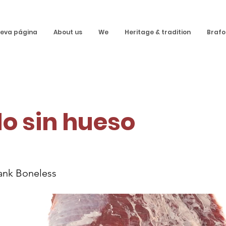
eva página
About us
We
Heritage & tradition
Brafo
o sin hueso
lank Boneless