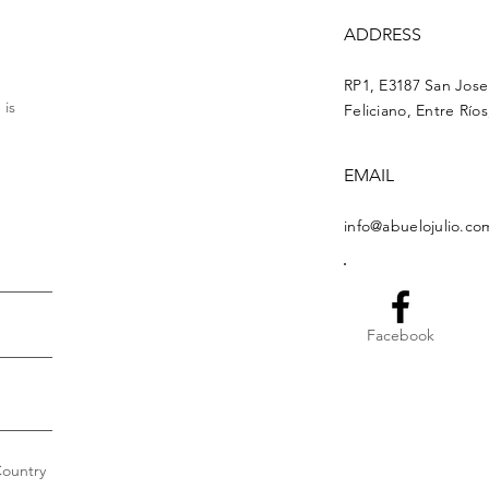
ADDRESS
RP1, E3187 San Jos
 is
Feliciano, Entre Río
EMAIL
info@abuelojulio.co
Facebook
ountry